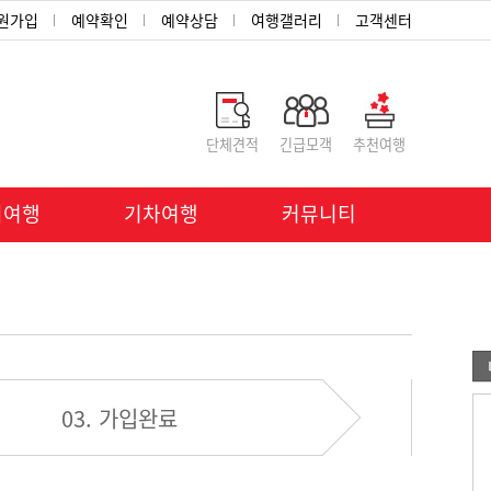
원가입
예약확인
예약상담
여행갤러리
고객센터
단체견적
긴급모객
추천여행
외여행
기차여행
커뮤니티
03. 가입완료