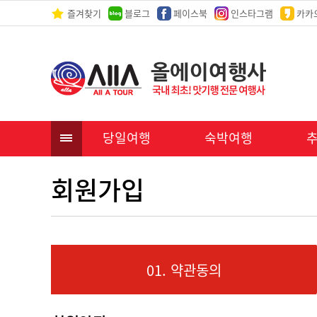
즐겨찾기
블로그
페이스북
인스타그램
카카
당일여행
숙박여행
회원가입
01. 약관동의