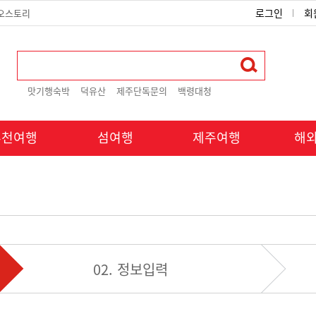
로그인
회
오스토리
맛기행숙박
덕유산
제주단독문의
백령대청
추천여행
섬여행
제주여행
해
02. 정보입력