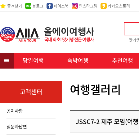
즐겨찾기
블로그
페이스북
인스타그램
카카오스토리
맛기
당일여행
숙박여행
추천여행
여행갤러리
고객센터
공지사항
JSSC7-2 제주 모임(여행
질문과답변