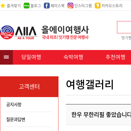
즐겨찾기
블로그
페이스북
인스타그램
카카오스토리
맛기
당일여행
숙박여행
추천여행
여행갤러리
고객센터
공지사항
한우 무한리필 좋았습니다
질문과답변