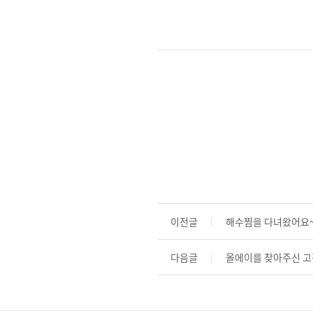
이전글
해수찜을 다녀왔어요
다음글
올에이를 찾아주신 고