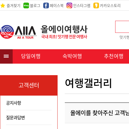
즐겨찾기
블로그
페이스북
인스타그램
카카오스토리
맛기
당일여행
숙박여행
추천여행
여행갤러리
고객센터
공지사항
올에이를 찾아주신 고객
질문과답변