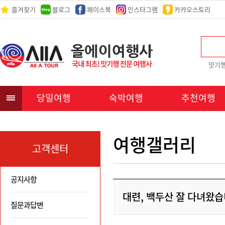
즐겨찾기
블로그
페이스북
인스타그램
카카오스토리
맛기
당일여행
숙박여행
추천여행
여행갤러리
고객센터
공지사항
대련, 백두산 잘 다녀왔습
질문과답변