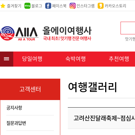
즐겨찾기
블로그
페이스북
인스타그램
카카오스토리
맛기
당일여행
숙박여행
추천여행
여행갤러리
고객센터
공지사항
고려산진달래축제~점심
질문과답변