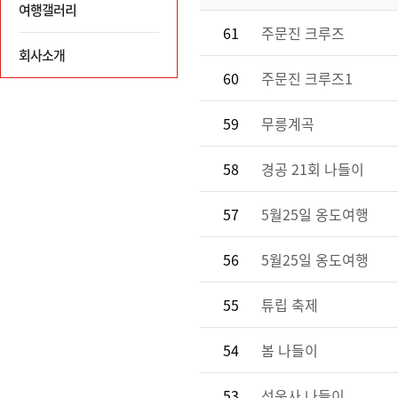
여행갤러리
61
주문진 크루즈
회사소개
60
주문진 크루즈1
59
무릉계곡
58
경공 21회 나들이
57
5월25일 옹도여행
56
5월25일 옹도여행
55
튜립 축제
54
봄 나들이
53
선운사 나들이