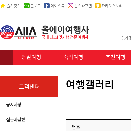
즐겨찾기
블로그
페이스북
인스타그램
카카오스토리
맛기
당일여행
숙박여행
추천여행
여행갤러리
고객센터
공지사항
질문과답변
번호