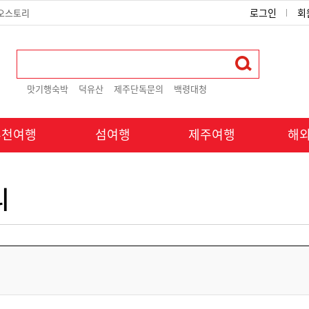
로그인
회
오스토리
맛기행숙박
덕유산
제주단독문의
백령대청
추천여행
섬여행
제주여행
해
리