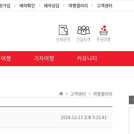
원가입
예약확인
예약상담
여행갤러리
고객센터
단체견적
긴급모객
추천여행
외여행
기차여행
커뮤니티
고객센터
여행갤러리
2018-12-13 오후 5:15:41